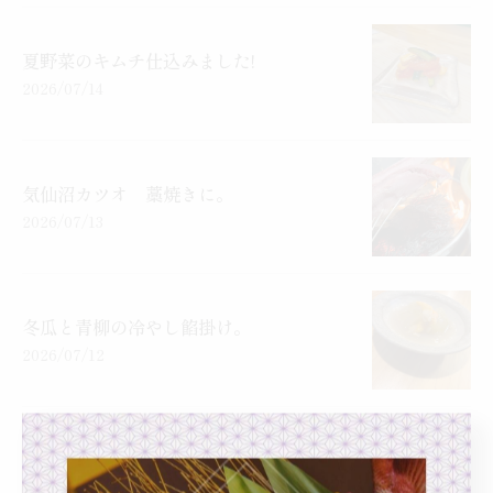
夏野菜のキムチ仕込みました!
2026/07/14
気仙沼カツオ 藁焼きに。
2026/07/13
冬瓜と青柳の冷やし餡掛け。
2026/07/12
蒸しサザエ 肝ソース
2026/07/11