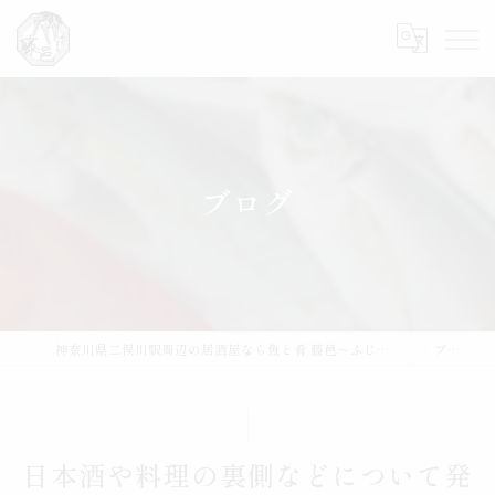
ブログ
神奈川県二俣川駅周辺の居酒屋なら魚と肴 藤邑～ふじむら～
ブログ
日本酒や料理の裏側などについて発