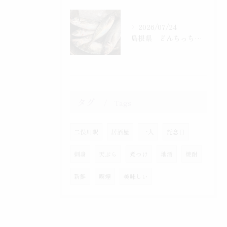
2026/07/24
島根県 どんちっち鯵入りました！
タグ
Tags
二俣川駅
居酒屋
一人
記念日
刺身
天ぷら
煮つけ
地酒
焼酎
新鮮
喫煙
美味しい