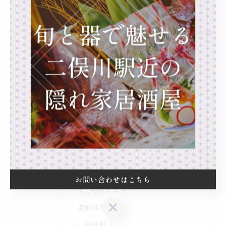
マグロの山かけ。
2026/07/10
1
2
3
4
5
...
10
カテゴリー
Categories
お問い合わせはこちら
全てのカテゴリー
お問い合わせはこちら
海鮮料理
一品料理