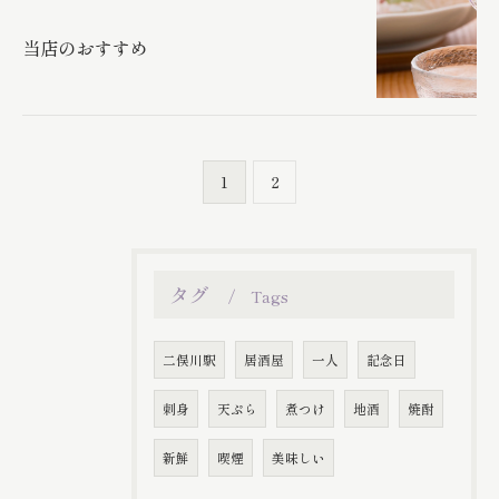
お問い合わせはこちら
当店のおすすめ
1
2
タグ
Tags
二俣川駅
居酒屋
一人
記念日
刺身
天ぷら
煮つけ
地酒
焼酎
新鮮
喫煙
美味しい