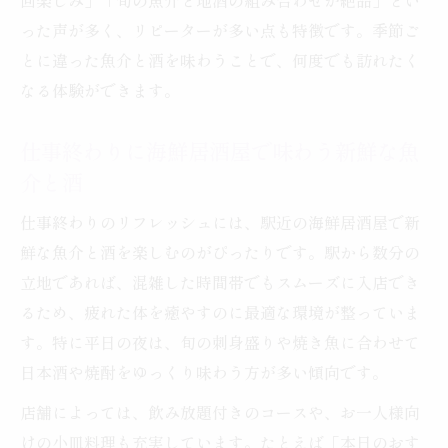
回楽しみ」「旬の魚介と地酒の組み合わせが絶品」とい
仲間と盛り上がる季節限定の海鮮居酒屋体
った声が多く、リピーターが多い点も特徴です。季節ご
験
とに違った魚介と酒を味わうことで、何度でも訪れたく
利便性抜群な駅近で特別な海鮮居酒屋体験
なる体験ができます。
駅近の海鮮居酒屋で叶う特別なひととき
アクセス便利な海鮮居酒屋で安心して宴会
仕事終わりに海鮮居酒屋で味わう新鮮な魚
駅すぐの海鮮居酒屋で味わう旬魚と酒の贅
介と酒
沢
仕事終わりのリフレッシュには、駅近の海鮮居酒屋で新
駅近海鮮居酒屋で仕事帰りのリラックスタ
鮮な魚介と酒を楽しむのがぴったりです。駅から数分の
イム
立地であれば、混雑した時間帯でもスムーズに入店でき
仲間と行く駅近海鮮居酒屋の楽しみ方
るため、疲れた体を癒やすのに最適な環境が整っていま
す。特に平日の夜は、旬の刺身盛りや焼き魚に合わせて
日本酒や焼酎をゆっくり味わう方が多い傾向です。
店舗によっては、飲み放題付きのコースや、お一人様向
けの小皿料理も充実しています。たとえば「本日のおす