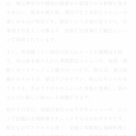
は、地元神奈川や横浜の漁港から直送される新鮮な魚介
を中心に、刺身や焼き魚、煮付けなど多彩なメニューが
楽しめるのが特長です。駅近という立地の良さから、仕
事帰りや友人との集まり、家族での食事など幅広いシー
ンで利用されています。
また、各店舗ごとに独自の仕入れルートや調理法を持
ち、旬の魚を取り入れた季節限定メニューや、地酒・焼
酎とのマリアージュも魅力の一つです。例えば、春は桜
鯛やホタルイカ、夏はアジやイワシ、秋にはサンマや戻
りカツオ、冬はブリやカキといった旬魚が登場し、訪れ
るたびに新しい味わいを体験できます。
初めての方は、店頭の本日のおすすめメニューや、口コ
ミで話題の名物料理をチェックするのがおすすめです。
駅近なのでアクセスも良く、気軽に本格的な海鮮料理と