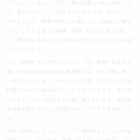
がメニューに並ぶことです。例えば春には桜エビやシラ
旬魚と日本酒を味わういずみ野線の海鮮居
ス、夏はハモやアジ、秋はサンマやカツオ、冬はアンコ
酒屋
ウやフグなど、四季の移ろいを感じられる品揃えが魅力
いずみ野線沿線の海鮮居酒屋で宴を楽しむ
です。これらを使った刺身、寿司、煮付け、焼き物な
コツ
ど、調理法も多彩でどんな好みの方にもぴったりの一皿
駅近の海鮮居酒屋で充実の魚介と酒に舌鼓
が見つかります。
友人と楽しむいずみ野線の海鮮居酒屋体験
また、四季折々の魚介に合わせて、酒の種類や飲み方も
季節限定の海鮮料理で宴を盛り上げる
楽しめるのが沿線居酒屋の醍醐味です。例えば脂の乗っ
海鮮居酒屋の季節限定料理で宴会を彩る
た秋のサンマにはスッキリした日本酒、冬の濃厚なカキ
旬魚を使った海鮮居酒屋のおすすめメニュ
料理には旨口の焼酎や白ワインを合わせるなど、食と酒
ー
のマリアージュを提案する店舗も増えています。旬の味
覚を最大限に引き出す調理法やペアリングも見逃せませ
四季ごとの味覚が楽しめる海鮮居酒屋の魅
ん。
力
海鮮居酒屋で味わう季節感あふれる一皿
実際に利用した方の口コミでは「季節限定メニューが毎