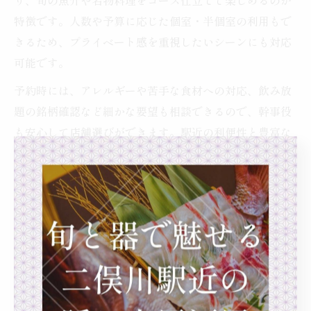
り、旬の魚介や名物料理をコース仕立てで楽しめるのが
特徴です。人数や予算に応じた個室・半個室の利用もで
きるため、プライベート感を重視したいシーンにも対応
可能です。
予約時には、アレルギーや苦手な食材への対応、飲み放
題の銘柄確認など細かな要望も相談できるので、幹事役
も安心して店舗選びができます。駅近の利便性と豊富な
宴会プランが、沿線の海鮮居酒屋の人気を支えていま
す。
海鮮居酒屋選びで重視したい旬魚とお酒の
充実
海鮮居酒屋を選ぶ際には、旬の魚介類の品揃えと、その
料理に合うお酒の充実度が重要なポイントとなります。
特に相模鉄道いずみ野線沿線の店舗では、地元漁港から