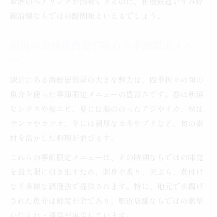
お酒のペアリングが満喫できるのは、相模鉄道いずみ野
線沿線ならではの醍醐味といえるでしょう。
駅近の海鮮居酒屋で味わう季節限定メニュ
ー
駅近にある海鮮居酒屋の大きな魅力は、四季折々の旬の
魚介を使った季節限定メニューの豊富さです。春は新鮮
なシラスや桜エビ、夏には脂ののったアジやイカ、秋は
サンマやカツオ、冬には濃厚なカキやブリなど、旬の素
材を活かした料理が並びます。
これらの季節限定メニューは、その時期ならではの味覚
を最大限に引き出すため、刺身や炙り、天ぷら、煮付け
など多様な調理法で提供されます。特に、地元で水揚げ
された魚介は鮮度が命であり、駅近店舗ならではの素早
い仕入れ・提供が実現しています。