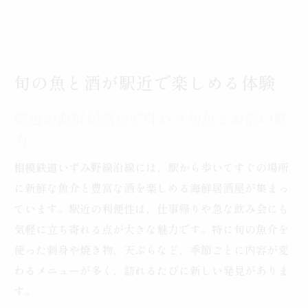
仕事終わりに海鮮居酒屋で味わう新鮮な魚
介と酒
駅すぐの海鮮居酒屋で季節の味覚を堪能し
よう
旬の魚と酒が駅近で楽しめる体験
仲間と立ち寄る駅近海鮮居酒屋の楽しみ方
駅近の海鮮居酒屋で味わう旬魚とお酒の魅
海鮮居酒屋の魅力を相模鉄道沿線で
力
相模鉄道沿線で海鮮居酒屋の多彩な魅力を
発見
相模鉄道いずみ野線沿線には、駅から歩いてすぐの場所
駅近の海鮮居酒屋で味わう季節限定メニュ
に新鮮な魚介と豊富な酒を楽しめる海鮮居酒屋が集まっ
ー
ています。駅近の利便性は、仕事帰りや急な飲み会にも
気軽に立ち寄れる点が大きな魅力です。特に旬の魚介を
アクセス抜群な沿線の海鮮居酒屋で楽しむ
使った刺身や焼き物、天ぷらなど、季節ごとに内容が変
宴会
わるメニューが多く、訪れるたびに新しい発見がありま
海鮮居酒屋選びで重視したい旬魚とお酒の
す。
充実