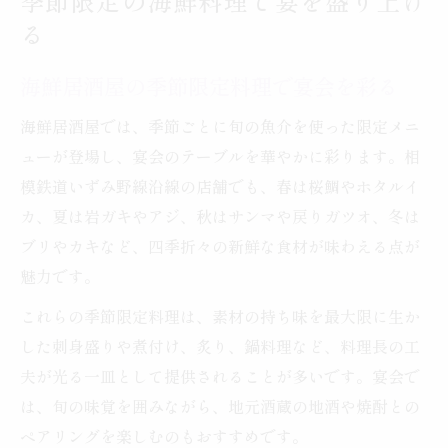
季節限定の海鮮料理で宴を盛り上げ
る
海鮮居酒屋の季節限定料理で宴会を彩る
海鮮居酒屋では、季節ごとに旬の魚介を使った限定メニ
ューが登場し、宴会のテーブルを華やかに彩ります。相
模鉄道いずみ野線沿線の店舗でも、春は桜鯛やホタルイ
カ、夏は岩ガキやアジ、秋はサンマや戻りガツオ、冬は
ブリやカキなど、四季折々の新鮮な食材が味わえる点が
魅力です。
これらの季節限定料理は、素材の持ち味を最大限に生か
した刺身盛りや煮付け、炙り、鍋料理など、料理長の工
夫が光る一皿として提供されることが多いです。宴会で
は、旬の味覚を囲みながら、地元酒蔵の地酒や焼酎との
ペアリングを楽しむのもおすすめです。