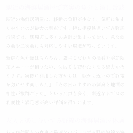
駅近の海鮮居酒屋で充実の魚介と酒に舌鼓
駅近の海鮮居酒屋は、移動の負担が少なく、気軽に集ま
りやすいのが最大の利点です。特に相模鉄道いずみ野線
沿線では、駅周辺に多くの店舗が集まっており、急な飲
み会や二次会にも対応しやすい環境が整っています。
新鮮な魚介類はもちろん、店主こだわりの酒肴や季節限
定メニューが揃うため、何度でも訪れたくなる魅力があ
ります。実際に利用した方からは「駅から近いので終電
を気にせず楽しめた」「その日おすすめの刺身と地酒の
相性が抜群だった」といった声も多く、駅近ならではの
利便性と満足感が高い評価を得ています。
友人と楽しむいずみ野線の海鮮居酒屋体験
友人や仲間との食事に最適なのが、いずみ野線沿線の海