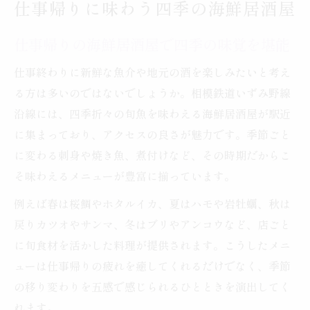
仕事帰りに味わう四季の海鮮居酒屋
仕事帰りの海鮮居酒屋で四季の味覚を堪能
仕事終わりに新鮮な魚介や地元の酒を楽しみたいと考え
る方は多いのではないでしょうか。相模鉄道いずみ野線
沿線には、四季折々の旬魚を味わえる海鮮居酒屋が駅近
に集まっており、アクセスの良さが魅力です。季節ごと
に変わる刺身や焼き魚、煮付けなど、その時期だからこ
そ味わえるメニューが豊富に揃っています。
例えば春は桜鯛やホタルイカ、夏はハモや岩牡蠣、秋は
戻りカツオやサンマ、冬はブリやアンコウなど、店ごと
に旬食材を活かした料理が提供されます。こうしたメニ
ューは仕事帰りの疲れを癒してくれるだけでなく、季節
の移り変わりを五感で感じられるひとときを演出してく
れます。