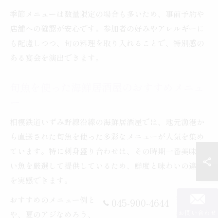
季節メニューは数量限定の場合も多いため、事前予約や
店舗への確認が安心です。参加者の好みやアレルギーに
も配慮しつつ、旬の料理を取り入れることで、特別感の
ある宴会を演出できます。
旬魚を使った海鮮居酒屋のおすすめメニュ
ー
相模鉄道いずみ野線沿線の海鮮居酒屋では、地元漁港か
ら直送された旬魚を使った多彩なメニューが人気を集め
ています。特に刺身盛り合わせは、その時期一番美味し
い魚を厳選して提供しているため、鮮度と味わいの違い
を実感できます。
おすすめのメニュー例としては、春の真鯛の昆布締め
045-900-4644
お問い合わせ
や、夏のアジなめろう、秋のサンマ塩焼き、冬のカキフ