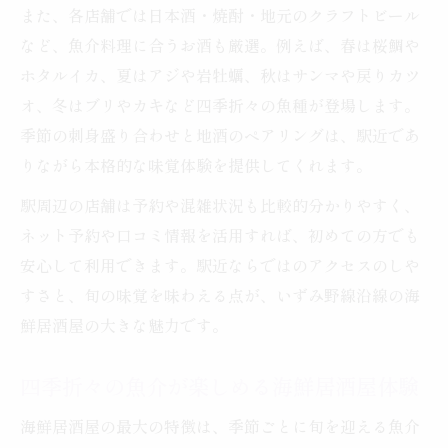
また、各店舗では日本酒・焼酎・地元のクラフトビール
相模鉄道沿線の海鮮居酒屋で新鮮な魚介を
など、魚介料理に合うお酒も厳選。例えば、春は桜鯛や
満喫
ホタルイカ、夏はアジや岩牡蠣、秋はサンマや戻りカツ
仕事帰りに味わう四季の海鮮居酒屋
オ、冬はブリやカキなど四季折々の魚種が登場します。
仕事帰りの海鮮居酒屋で四季の味覚を堪能
季節の刺身盛り合わせと地酒のペアリングは、駅近であ
駅近の海鮮居酒屋でくつろぐ仕事後のひと
りながら本格的な味覚体験を提供してくれます。
とき
駅周辺の店舗は予約や混雑状況も比較的分かりやすく、
四季折々の魚介が楽しめる海鮮居酒屋の選
ネット予約や口コミ情報を活用すれば、初めての方でも
び方
安心して利用できます。駅近ならではのアクセスのしや
飲み放題付き海鮮居酒屋で心地よい仕事帰
すさと、旬の味覚を味わえる点が、いずみ野線沿線の海
りを
鮮居酒屋の大きな魅力です。
旬魚と日本酒が味わえる海鮮居酒屋の魅力
相模鉄道いずみ野線で酒と魚介を堪能
四季折々の魚介が楽しめる海鮮居酒屋体験
相模鉄道いずみ野線沿線で海鮮居酒屋を満
海鮮居酒屋の最大の特徴は、季節ごとに旬を迎える魚介
喫