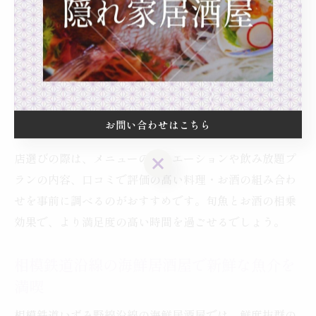
直送される旬魚や、店舗ごとに厳選された地酒・焼酎が
揃っています。
例えば、刺身盛り合わせには神奈川産の鮮魚が使われ、
季節ごとに異なる味覚を楽しめます。また、日本酒や焼
酎の銘柄も、料理との相性を考慮して選ばれているた
お問い合わせはこちら
め、食事とお酒のペアリングをじっくり堪能できます。
店選びの際は、メニューのバリエーションや飲み放題プ
お問い合わせはこちら
ランの内容、口コミで評価の高い料理・お酒の組み合わ
せを事前に調べるのがおすすめです。旬魚とお酒の相乗
効果で、より満足度の高い時間を過ごせるでしょう。
相模鉄道沿線の海鮮居酒屋で新鮮な魚介を
満喫
相模鉄道いずみ野線沿線の海鮮居酒屋では、鮮度抜群の