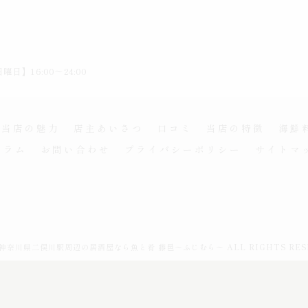
曜日】16:00～24:00
当店の魅力
店主あいさつ
口コミ
当店の特徴
海鮮
コラム
お問い合わせ
プライバシーポリシー
サイトマ
6 神奈川県二俣川駅周辺の居酒屋なら魚と肴 藤邑～ふじむら～ ALL RIGHTS RES