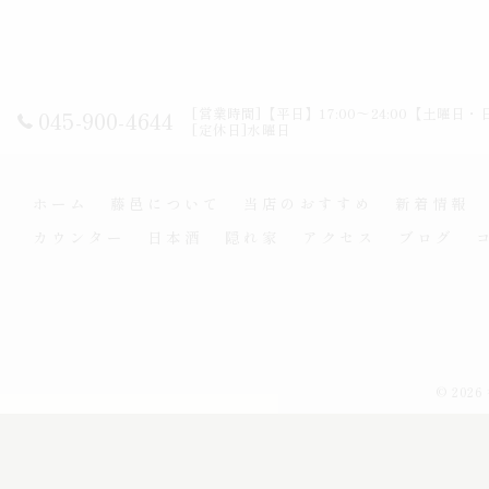
[営業時間]【平日】17:00～24:00【土曜日・日
045-900-4644
[定休日]水曜日
ホーム
藤邑について
当店のおすすめ
新着情報
カウンター
日本酒
隠れ家
アクセス
ブログ
© 202