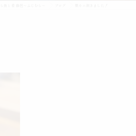
ら魚と肴 藤邑～ふじむら～
ブログ
栗カニ剥きました！