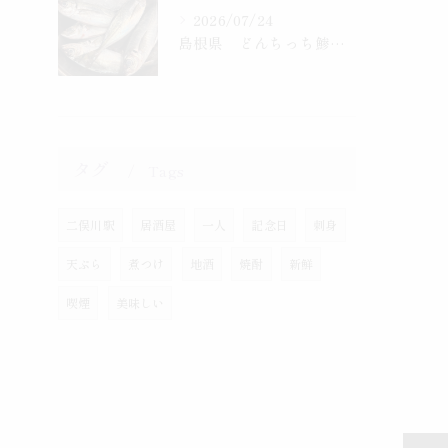
2026/07/24
島根県 どんちっち鯵入りました！
タグ
Tags
二俣川駅
居酒屋
一人
記念日
刺身
天ぷら
煮つけ
地酒
焼酎
新鮮
喫煙
美味しい