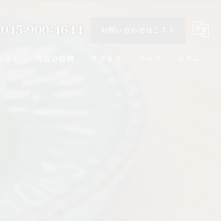
045-900-4644
お問い合わせはこちら
口コミ
当店の特徴
アクセス
ブログ
コラム
海鮮料理
一品料理
カウンター
日本酒
隠れ家