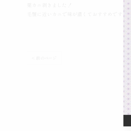
栗カニ剥きました！
毛蟹に近いカニで味が濃くておすすめです！
< 前のページ