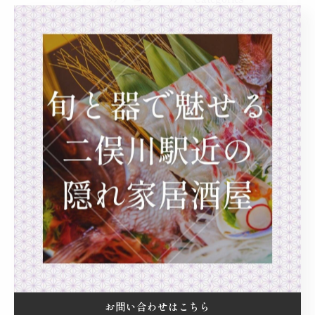
全てのカテゴリー
海鮮料理
一品料理
カウンター
日本酒
隠れ家
最近の投稿
Recent Posts
2026/08/01
先日市場で頂いた岡山産、天然すっぽん
お問い合わせはこちら