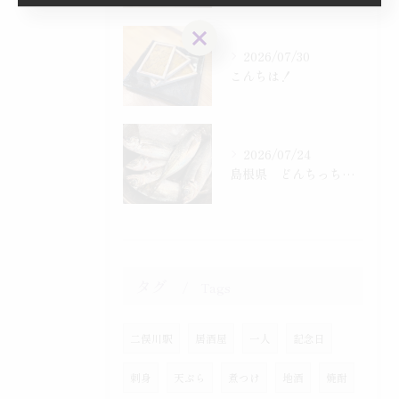
お問い合わせはこちら
2026/07/30
こんちは！
2026/07/24
島根県 どんちっち鯵入りました！
タグ
Tags
二俣川駅
居酒屋
一人
記念日
刺身
天ぷら
煮つけ
地酒
焼酎