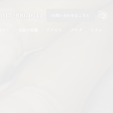
045-900-4644
お問い合わせはこちら
口コミ
当店の特徴
アクセス
ブログ
コラム
海鮮料理
一品料理
カウンター
日本酒
隠れ家