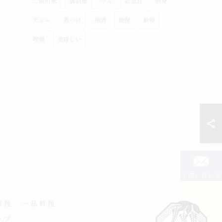
二俣川駅
居酒屋
一人
記念日
刺身
天ぷら
煮つけ
地酒
焼酎
新鮮
喫煙
美味しい
お問い合わせ
料理
一品料理
ップ