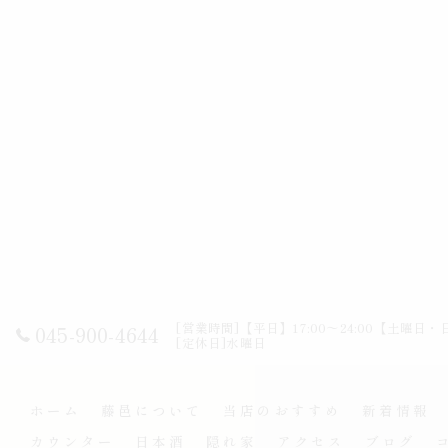
[営業時間]【平日】17:00～24:00【土曜日・日
045-900-4644
[定休日]水曜日
ホーム
藤邑について
当店のおすすめ
新着情報
カウンター
日本酒
隠れ家
アクセス
ブログ