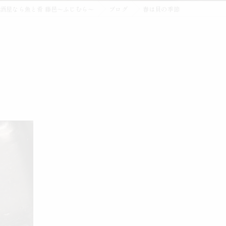
酒屋なら魚と肴 藤邑～ふじむら～
ブログ
春は貝の季節