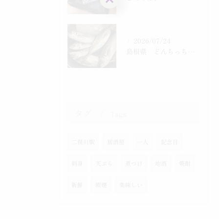
2026/07/24
島根県 どんちっち鯵入りました！
タグ
Tags
二俣川駅
居酒屋
一人
記念日
刺身
天ぷら
煮つけ
地酒
焼酎
新鮮
喫煙
美味しい