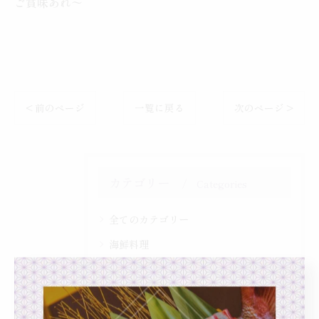
ご賞味あれ〜
< 前のページ
一覧に戻る
次のページ >
カテゴリー
Categories
全てのカテゴリー
海鮮料理
一品料理
カウンター