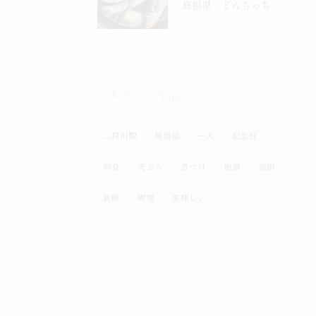
島根県 どんちっち鯵入りました！
タグ
Tags
二俣川駅
居酒屋
一人
記念日
刺身
天ぷら
煮つけ
地酒
焼酎
新鮮
喫煙
美味しい