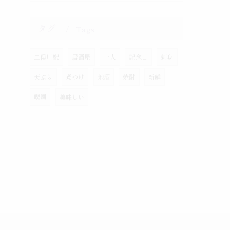
タグ
Tags
二俣川駅
居酒屋
一人
記念日
刺身
天ぷら
煮つけ
地酒
焼酎
新鮮
喫煙
美味しい