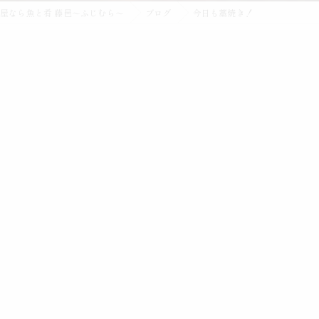
屋なら魚と肴 藤邑～ふじむら～
ブログ
今日も藁焼き！