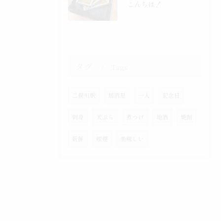
こんちは！
タグ
Tags
二俣川駅
居酒屋
一人
記念日
刺身
天ぷら
煮つけ
地酒
焼酎
新鮮
喫煙
美味しい