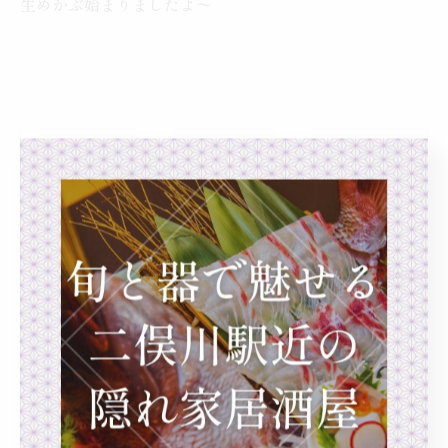
生めかぶ始まりましたよ〜
< 前のページ
一覧に戻る
次のページ >
カテゴリー
Categories
全てのカテゴリー
海鮮料理
一品料理
カウンター