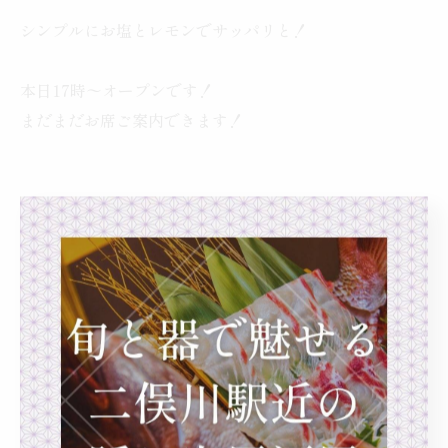
シンプルにお塩とレモンでサッパリと！
本日17時〜オープンです！
まだまだお席ご案内できます！
< 前のページ
一覧に戻る
次のページ >
カテゴリー
Categories
全てのカテゴリー