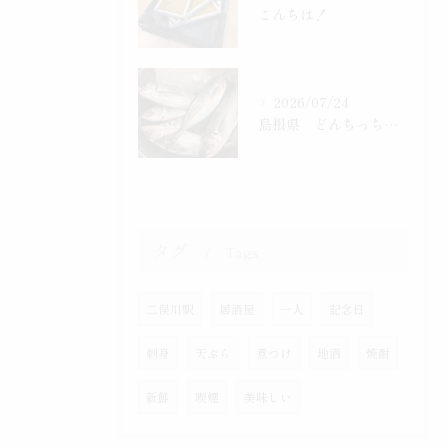
こんちは！
2026/07/24
島根県 どんちっち鯵入りました！
タグ
Tags
二俣川駅
居酒屋
一人
記念日
刺身
天ぷら
煮つけ
地酒
焼酎
新鮮
喫煙
美味しい