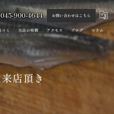
045-900-4644
お問い合わせはこちら
口コミ
当店の特徴
アクセス
ブログ
コラム
海鮮料理
一品料理
カウンター
ご来店頂き
日本酒
隠れ家