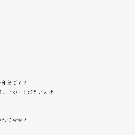
。
い印象です！
召し上がりくださいませ。
遅れて今頃！