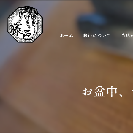
ホーム
藤邑について
当店
お盆中、